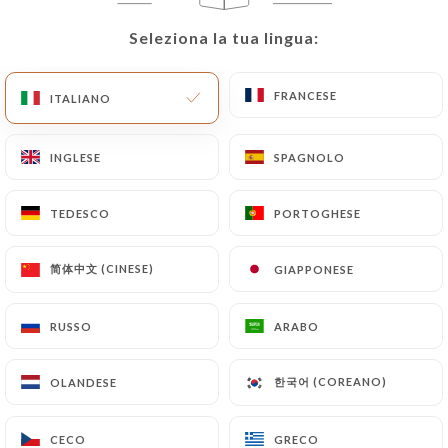
Seleziona la tua lingua:
Seleziona la tua lingua:
IT
MENU
FRANCESE
FRANCESE
ITALIANO
ITALIANO
INGLESE
INGLESE
SPAGNOLO
SPAGNOLO
/
PAGINA INIZIALE
CONTATTO
Contatto
TEDESCO
TEDESCO
PORTOGHESE
PORTOGHESE
简体中文 (CINESE)
简体中文 (CINESE)
GIAPPONESE
GIAPPONESE
RUSSO
RUSSO
ARABO
ARABO
한국어 (COREANO)
한국어 (COREANO)
OLANDESE
OLANDESE
Illustre
CECO
CECO
GRECO
GRECO