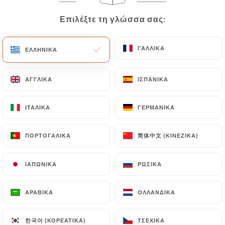
Επιλέξτε τη γλώσσα σας:
Επιλέξτε τη γλώσσα σας:
EL
ΜΕΝΟΎ
ΓΑΛΛΙΚΆ
ΓΑΛΛΙΚΆ
ΕΛΛΗΝΙΚΆ
ΕΛΛΗΝΙΚΆ
ΑΓΓΛΙΚΆ
ΑΓΓΛΙΚΆ
ΙΣΠΑΝΙΚΆ
ΙΣΠΑΝΙΚΆ
/
ΑΡΧΙΚΉ
ΕΠΑΦΉ
Επαφή
ΙΤΑΛΙΚΆ
ΙΤΑΛΙΚΆ
ΓΕΡΜΑΝΙΚΆ
ΓΕΡΜΑΝΙΚΆ
简体中文 (ΚΙΝΈΖΙΚΑ)
简体中文 (ΚΙΝΈΖΙΚΑ)
ΠΟΡΤΟΓΑΛΙΚΆ
ΠΟΡΤΟΓΑΛΙΚΆ
ΙΑΠΩΝΙΚΆ
ΙΑΠΩΝΙΚΆ
ΡΩΣΙΚΆ
ΡΩΣΙΚΆ
ΑΡΑΒΙΚΆ
ΑΡΑΒΙΚΆ
ΟΛΛΑΝΔΙΚΆ
ΟΛΛΑΝΔΙΚΆ
Illustre
한국어 (ΚΟΡΕΆΤΙΚΑ)
한국어 (ΚΟΡΕΆΤΙΚΑ)
ΤΣΈΧΙΚΑ
ΤΣΈΧΙΚΑ