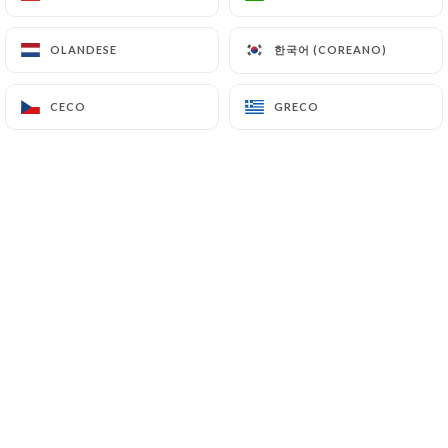
한국어 (COREANO)
한국어 (COREANO)
OLANDESE
OLANDESE
Envie de passer un bon moment en plein
coeur du vieux Lyon autour d’un verre de vin
CECO
CECO
GRECO
GRECO
naturel ?
Avec une grande terrasse idéalement située
donnant sur Fourvière, notre bar à vins
l’ILLUSTRE sera aussi vous séduire avec son
intérieur cosy au design moderne et épuré.
L’ILLUSTRE vous propose une vaste carte de
vins vivants (naturels, biodynamie/bio) de
quelques 400 références, allant des plus
iconiques vignerons jusqu’aux vins d’auteurs,
plus discrets mais tout aussi intéressants