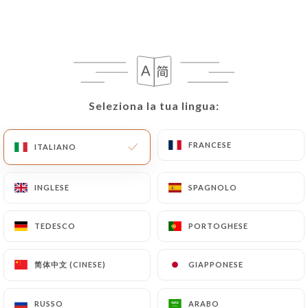
RECENSIONE 62
BAR À VIN
1 Place Ennemond Fousseret
Seleziona la tua lingua:
Seleziona la tua lingua:
69005 Lyon France
FRANCESE
FRANCESE
ITALIANO
ITALIANO
INGLESE
INGLESE
SPAGNOLO
SPAGNOLO
TEDESCO
TEDESCO
PORTOGHESE
PORTOGHESE
简体中文 (CINESE)
简体中文 (CINESE)
GIAPPONESE
GIAPPONESE
Chi siamo?
RUSSO
RUSSO
ARABO
ARABO