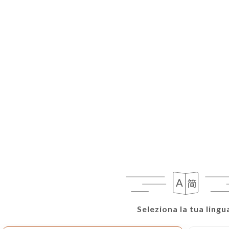
Seleziona la tua lingu
Seleziona la tua lingu