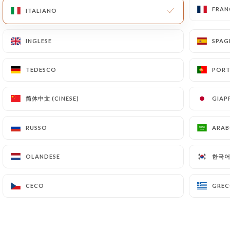
FRAN
FRAN
ITALIANO
ITALIANO
INGLESE
INGLESE
SPA
SPA
TEDESCO
TEDESCO
PORT
PORT
简体中文 (CINESE)
简体中文 (CINESE)
GIAP
GIAP
RUSSO
RUSSO
ARA
ARA
한국어 
한국어 
OLANDESE
OLANDESE
CECO
CECO
GRE
GRE