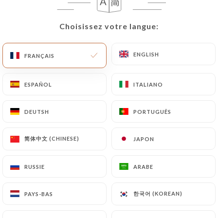
FR
MENU
Choisissez votre langue:
Choisissez votre langue:
ENGLISH
ENGLISH
FRANÇAIS
FRANÇAIS
ESPAÑOL
ESPAÑOL
ITALIANO
ITALIANO
/
ACCUEIL
CONTACT
Contact
DEUTSH
DEUTSH
PORTUGUÊS
PORTUGUÊS
简体中文 (CHINESE)
简体中文 (CHINESE)
JAPON
JAPON
RUSSIE
RUSSIE
ARABE
ARABE
한국어 (KOREAN)
한국어 (KOREAN)
PAYS-BAS
PAYS-BAS
Illustre