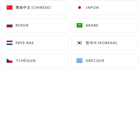
简体中文 (CHINESE)
简体中文 (CHINESE)
JAPON
JAPON
Amelie C. a noté
RUSSIE
RUSSIE
ARABE
ARABE
A
5/5
Le cadre, la carte, l’équipe. Tout est parfait
한국어 (KOREAN)
한국어 (KOREAN)
PAYS-BAS
PAYS-BAS
02/07/2026
•
10:59
TCHÉQUIE
TCHÉQUIE
GRECQUE
GRECQUE
Perrine J. a noté
P
5/5
25/06/2026
•
06:38
vincent n. a noté
V
5/5
très bel endroit et conseils avisés et
sympathiques des hôtes! merci!