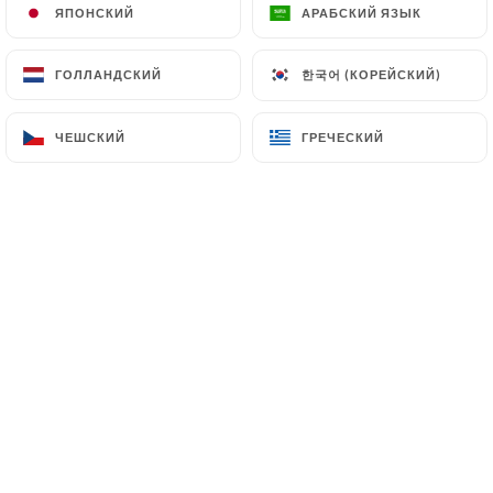
ЯПОНСКИЙ
ЯПОНСКИЙ
АРАБСКИЙ ЯЗЫК
АРАБСКИЙ ЯЗЫК
한국어 (КОРЕЙСКИЙ)
한국어 (КОРЕЙСКИЙ)
ГОЛЛАНДСКИЙ
ГОЛЛАНДСКИЙ
Envie de passer un bon moment en plein
coeur du vieux Lyon autour d’un verre de vin
ЧЕШСКИЙ
ЧЕШСКИЙ
ГРЕЧЕСКИЙ
ГРЕЧЕСКИЙ
naturel ?
Avec une grande terrasse idéalement située
donnant sur Fourvière, notre bar à vins
l’ILLUSTRE sera aussi vous séduire avec son
intérieur cosy au design moderne et épuré.
L’ILLUSTRE vous propose une vaste carte de
vins vivants (naturels, biodynamie/bio) de
quelques 400 références, allant des plus
iconiques vignerons jusqu’aux vins d’auteurs,
plus discrets mais tout aussi intéressants