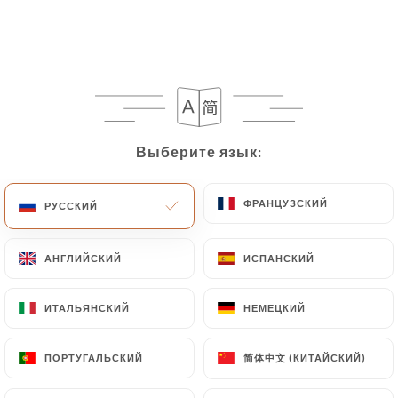
62 МНЕНИЙ
BAR À VIN
1 Place Ennemond Fousseret
69005 Lyon France
Выберите язык:
Выберите язык:
ФРАНЦУЗСКИЙ
ФРАНЦУЗСКИЙ
РУССКИЙ
РУССКИЙ
АНГЛИЙСКИЙ
АНГЛИЙСКИЙ
ИСПАНСКИЙ
ИСПАНСКИЙ
ИТАЛЬЯНСКИЙ
ИТАЛЬЯНСКИЙ
НЕМЕЦКИЙ
НЕМЕЦКИЙ
简体中文 (КИТАЙСКИЙ)
简体中文 (КИТАЙСКИЙ)
ПОРТУГАЛЬСКИЙ
ПОРТУГАЛЬСКИЙ
Кто мы?