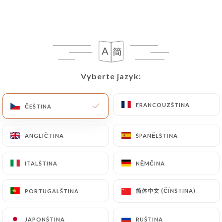
62 RECENZE
BAR À VIN
1 Place Ennemond Fousseret
Vyberte jazyk:
Vyberte jazyk:
69005 Lyon France
FRANCOUZŠTINA
FRANCOUZŠTINA
ČEŠTINA
ČEŠTINA
ANGLIČTINA
ANGLIČTINA
ŠPANĚLŠTINA
ŠPANĚLŠTINA
ITALŠTINA
ITALŠTINA
NĚMČINA
NĚMČINA
简体中文 (ČÍNŠTINA)
简体中文 (ČÍNŠTINA)
PORTUGALŠTINA
PORTUGALŠTINA
Kdo jsme?
JAPONŠTINA
JAPONŠTINA
RUŠTINA
RUŠTINA