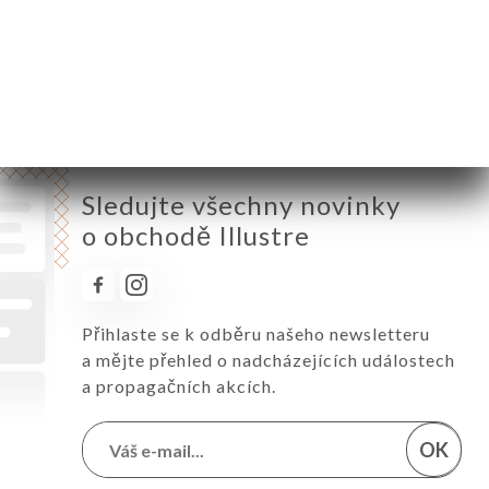
Pátek
17:00-01:00
Sobota
17:00-01:00
Neděle
17:00-00:00
Sledujte všechny novinky
o obchodě Illustre
Přihlaste se k odběru našeho newsletteru
a mějte přehled o nadcházejících událostech
a propagačních akcích.
OK