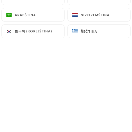
ARABŠTINA
ARABŠTINA
NIZOZEMŠTINA
NIZOZEMŠTINA
Envie de passer un bon moment en plein
coeur du vieux Lyon autour d’un verre de vin
한국어 (KOREJŠTINA)
한국어 (KOREJŠTINA)
ŘEČTINA
ŘEČTINA
naturel ?
Avec une grande terrasse idéalement située
donnant sur Fourvière, notre bar à vins
l’ILLUSTRE sera aussi vous séduire avec son
intérieur cosy au design moderne et épuré.
L’ILLUSTRE vous propose une vaste carte de
vins vivants (naturels, biodynamie/bio) de
quelques 400 références, allant des plus
iconiques vignerons jusqu’aux vins d’auteurs,
plus discrets mais tout aussi intéressants