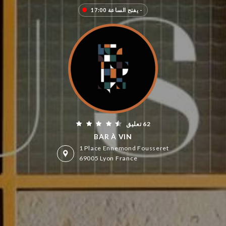
مُغلق - يفتح الساعة 17:00
62 تعليق
BAR À VIN
1 Place Ennemond Fousseret
69005 Lyon France